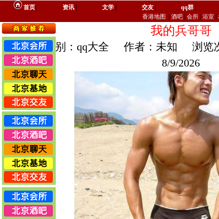
首页
|
资讯
|
文学
|
交友
|
qq群
|
香港地图
|
酒吧
|
会所
|
浴室
|
我的兵哥哥
文章类别：qq大全 作者：未知 浏览次
8/9/2026