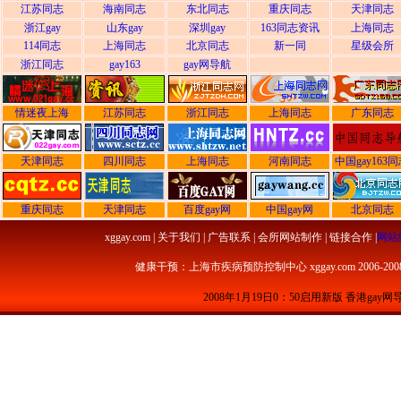
江苏同志
海南同志
东北同志
重庆同志
天津同志
浙江gay
山东gay
深圳gay
163同志资讯
上海同志
114同志
上海同志
北京同志
新一同
星级会所
浙江同志
gay163
gay网导航
情迷夜上海
江苏同志
浙江同志
上海同志
广东同志
天津同志
四川同志
上海同志
河南同志
中国gay163
重庆同志
天津同志
百度gay网
中国gay网
北京同志
xggay
.com | 关于我们 | 广告联系 | 会所网站制作 | 链接合作 |
网站
健康干预：
上海市疾病预防控制中心
xggay.com 2006-2008 c
2008年1月19日0：50启用新版 香港gay