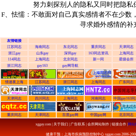
努力刺探别人的隐私又同时把隐私
F、怯懦：不敢面对自己真实感情者不在少数
寻求婚外感情的补
友情链接
江苏同志
海南同志
东北同志
重庆同志
天津同志
浙江gay
山东gay
深圳gay
163同志资讯
上海同志
114同志
上海同志
北京同志
新一同
星级会所
浙江同志
gay163
gay网导航
情迷夜上海
江苏同志
浙江同志
上海同志
广东同志
天津同志
四川同志
上海同志
河南同志
中国gay163
重庆同志
天津同志
百度gay网
中国gay网
北京同志
xggay
.com | 关于我们 | 广告联系 | 会所网站制作 | 链接合作 |
网站
健康干预：
上海市疾病预防控制中心
xggay.com 2006-2008 c